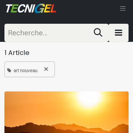
Se rendre au contenu
1 Article
×
art nouveau