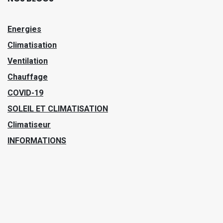
Energies
Climatisation
Ventilation
Chauffage
COVID-19
SOLEIL ET CLIMATISATION
Climatiseur
INFORMATIONS
Bon à Savoir
ACTUALITE
VMC et Risque D'incendie
VENTILATION
Voyager